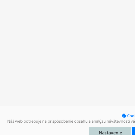
DETAILNÉ NASTA
Coo
Náš web potrebuje na prispôsobenie obsahu a analýzu návštevnosti váš 
Technické
Technické Cookies - Technické cookies sa používajú na odlíšenie v
Nastavenie