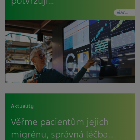
potvrzují…
viac...
Aktuality
Věřme pacientům jejich
migrénu, správná léčba…