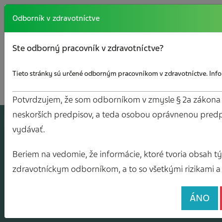
Odborník v zdravotníctve
Ste odborný pracovník v zdravotníctve?
Tieto stránky sú určené odborným pracovníkom v zdravotníctve. Infor
Potvrdzujem, že som odborníkom v zmysle § 2a zákona č.
neskorších predpisov, a teda osobou oprávnenou predp
A
J
O
V
Y
vydávať.
Beriem na vedomie, že informácie, ktoré tvoria obsah tých
zdravotníckym odborníkom, a to so všetkými rizikami a 
ÁNO