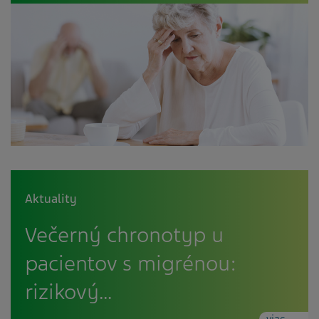
Aktuality
Večerný chronotyp u
pacientov s migrénou:
rizikový…
viac...