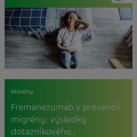
Aktuality
Fremanezumab v prevencii
migrény: výsledky
dotazníkového…