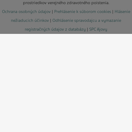
prostriedkov verejného zdravotného poistenia.
Ochrana osobných údajov
|
Prehlásenie k súborom cookies
|
Hlásenie
nežiaducich účinkov
|
Odhlásenie spravodajcu a vymazanie
registračných údajov z databázy
|
SPC Ajovy