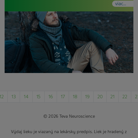
viac...
12
13
14
15
16
17
18
19
20
21
22
2
© 2026 Teva Neuroscience
Výdaj lieku je viazaný na lekársky predpis. Liek je hradený z