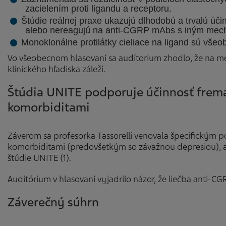
zacielením proti ligandu a receptoru.
Štúdie reálnej praxe ukazujú dlhodobú a trvalú úč
alebo nereagujú na anti-CGRP mAbs s iným mec
Monoklonálne protilátky cieliace na ligand sú vše
Vo všeobecnom hlasovaní sa audítorium zhodlo, že na m
klinického hľadiska záleží.
Štúdia UNITE podporuje účinnosť frem
komorbiditami
Záverom sa profesorka Tassorelli venovala špecifickým 
komorbiditami (predovšetkým so závažnou depresiou), a to 
štúdie UNITE (1).
Auditórium v hlasovaní vyjadrilo názor, že liečba anti-CG
Záverečný súhrn