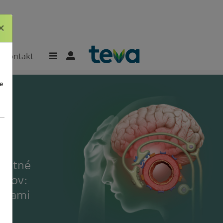
×
×
Kontakt
e
platné
entov:
esťami