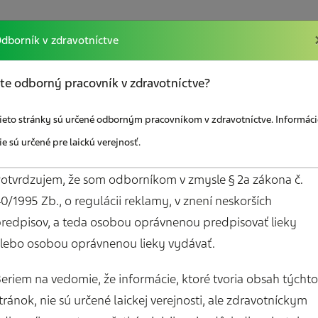
dborník v zdravotníctve
kcií
Vzdelávanie
Sociálna poradňa
Odkazy
te odborný pracovník v zdravotníctve?
ieto stránky sú určené odborným pracovníkom v zdravotníctve. Informáci
ie sú určené pre laickú verejnosť.
otvrdzujem, že som odborníkom v zmysle § 2a zákona č.
0/1995 Zb., o regulácii reklamy, v znení neskorších
redpisov, a teda osobou oprávnenou predpisovať lieky
Mám záujem o bez
lebo osobou oprávnenou lieky vydávať.
em o zasielanie
materiály pre paci
ho spravodajcu
Diár pacienta s bol
eriem na vedomie, že informácie, ktoré tvoria obsah týchto
hlavy
tránok, nie sú určené laickej verejnosti, ale zdravotníckym