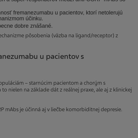
innosť fremanezumabu u pacientov, ktorí netolerujú
hanizmom účinku.
obecne dobre znášané.
echanizme pôsobenia (väzba na ligand/receptor) z
anezumabu u pacientov s
populáciám – starnúcim pacientom a chorým s
nielen na základe dát z reálnej praxe, ale aj z klinickej
RP mAbs je účinná aj v liečbe komorbiditnej depresie.