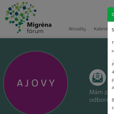
O
Aktuality
Kalendár a
S
T
n
P
4
A
J
O
V
Y
p
a
Mám záuj
odborné
B
s