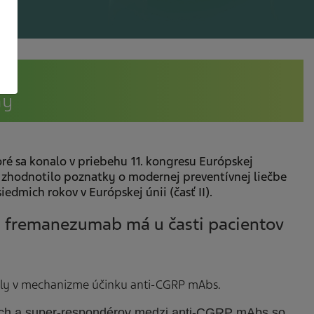
ny
é sa konalo v priebehu 11. kongresu Európskej
, zhodnotilo poznatky o modernej preventívnej liečbe
edmich rokov v Európskej únii (časť II).
na fremanezumab má u časti pacientov
ely v mechanizme účinku anti-CGRP mAbs.
ných a super-respondérov medzi anti-CGRP mAbs so