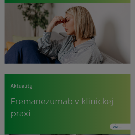
Aktuality
Fremanezumab v klinickej
praxi
viac...