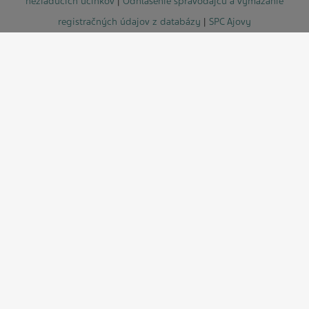
nežiaducich účinkov
|
Odhlásenie spravodajcu a vymazanie
registračných údajov z databázy
|
SPC Ajovy