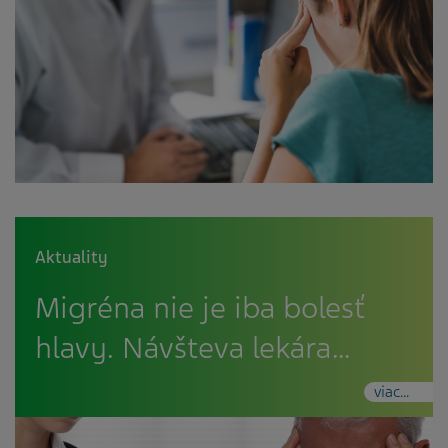
Aktuality
Migréna nie je iba bolesť
hlavy. Návšteva lekára…
viac...