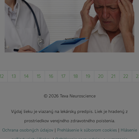
12
13
14
15
16
17
18
19
20
21
22
2
© 2026 Teva Neuroscience
Výdaj lieku je viazaný na lekársky predpis. Liek je hradený z
prostriedkov verejného zdravotného poistenia.
Ochrana osobných údajov
|
Prehlásenie k súborom cookies
|
Hlásenie