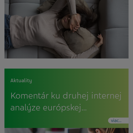
Aktuality
Komentár ku druhej internej
analýze európskej…
viac...