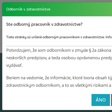
Odborník v zdravotníctve
Ste odborný pracovník v zdravotníctve?
Tieto stránky sú určené odborným pracovníkom v zdravotníctve. Infor
Potvrdzujem, že som odborníkom v zmysle § 2a zákona č.
neskorších predpisov, a teda osobou oprávnenou predp
A
J
O
V
Y
vydávať.
Beriem na vedomie, že informácie, ktoré tvoria obsah tých
zdravotníckym odborníkom, a to so všetkými rizikami a 
ÁNO