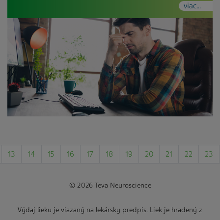
viac...
13
14
15
16
17
18
19
20
21
22
23
© 2026 Teva Neuroscience
Výdaj lieku je viazaný na lekársky predpis. Liek je hradený z