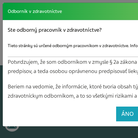
Odborník v zdravotníctve
Ste odborný pracovník v zdravotníctve?
Tieto stránky sú určené odborným pracovníkom v zdravotníctve. Infor
Potvrdzujem, že som odborníkom v zmysle § 2a zákona č.
predpisov, a teda osobou oprávnenou predpisovať liek
A
J
O
V
Y
Beriem na vedomie, že informácie, ktoré tvoria obsah tých
zdravotníckym odborníkom, a to so všetkými rizikami a 
ÁNO