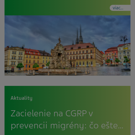
viac...
Aktuality
Zacielenie na CGRP v
prevencii migrény: čo ešte…