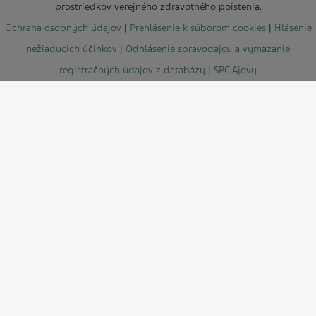
prostriedkov verejného zdravotného poistenia.
Ochrana osobných údajov
|
Prehlásenie k súborom cookies
|
Hlásenie
nežiaducich účinkov
|
Odhlásenie spravodajcu a vymazanie
registračných údajov z databázy
|
SPC Ajovy