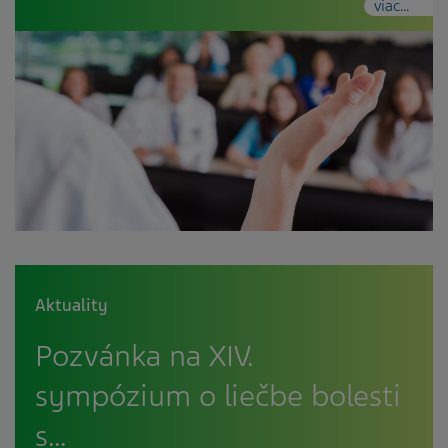
viac...
Aktuality
Pozvánka na XIV.
sympózium o liečbe bolesti
s…