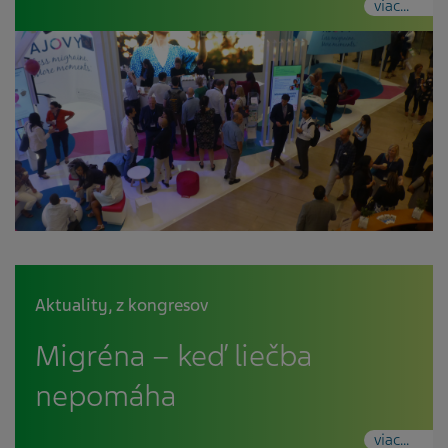
viac...
Aktuality
,
z kongresov
Migréna – keď liečba
nepomáha
viac...