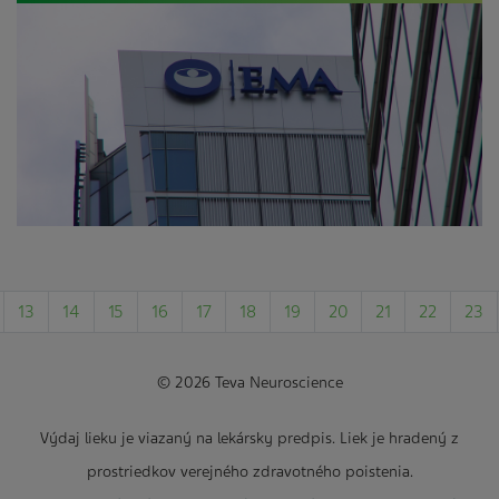
13
14
15
16
17
18
19
20
21
22
23
© 2026 Teva Neuroscience
Výdaj lieku je viazaný na lekársky predpis. Liek je hradený z
prostriedkov verejného zdravotného poistenia.