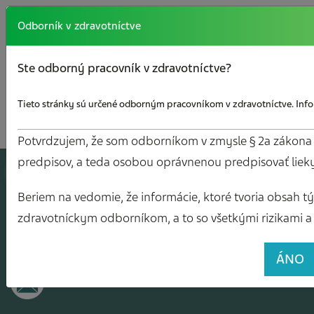
Odborník v zdravotníctve
Ste odborný pracovník v zdravotníctve?
Tieto stránky sú určené odborným pracovníkom v zdravotníctve. Infor
Potvrdzujem, že som odborníkom v zmysle § 2a zákona č.
predpisov, a teda osobou oprávnenou predpisovať liek
A
J
O
V
Y
Beriem na vedomie, že informácie, ktoré tvoria obsah tých
zdravotníckym odborníkom, a to so všetkými rizikami a 
ÁNO