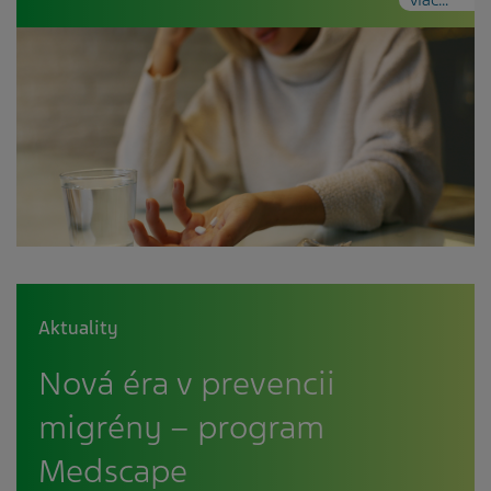
Aktuality
Nová éra v prevencii
migrény – program
Medscape