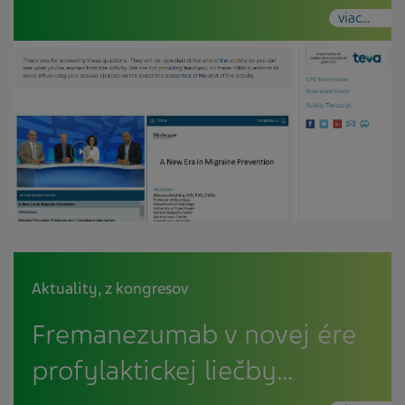
viac...
Aktuality
,
z kongresov
Fremanezumab v novej ére
profylaktickej liečby…