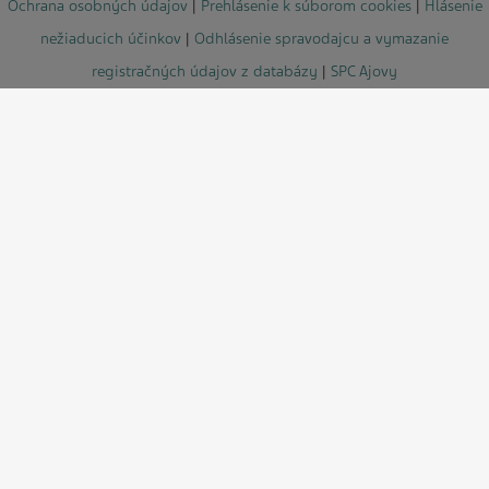
Ochrana osobných údajov
|
Prehlásenie k súborom cookies
|
Hlásenie
nežiaducich účinkov
|
Odhlásenie spravodajcu a vymazanie
registračných údajov z databázy
|
SPC Ajovy