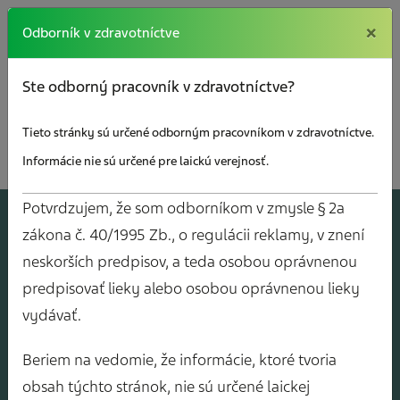
×
×
Odborník v zdravotníctve
Ste odborný pracovník v zdravotníctve?
Tieto stránky sú určené odborným pracovníkom v zdravotníctve.
Informácie nie sú určené pre laickú verejnosť.
Potvrdzujem, že som odborníkom v zmysle § 2a
A
J
O
V
Y
zákona č. 40/1995 Zb., o regulácii reklamy, v znení
neskorších predpisov, a teda osobou oprávnenou
predpisovať lieky alebo osobou oprávnenou lieky
vydávať.
Beriem na vedomie, že informácie, ktoré tvoria
obsah týchto stránok, nie sú určené laickej