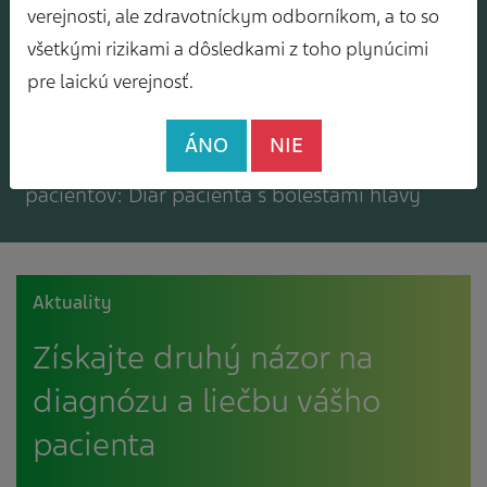
Mám záujem o zasielanie odborného
verejnosti, ale zdravotníckym odborníkom, a to so
spravodajcu
všetkými rizikami a dôsledkami z toho plynúcimi
pre laickú verejnosť.
ÁNO
NIE
Mám záujem o bezplatné materiály pre
pacientov: Diár pacienta s bolesťami hlavy
Aktuality
Získajte druhý názor na
diagnózu a liečbu vášho
pacienta