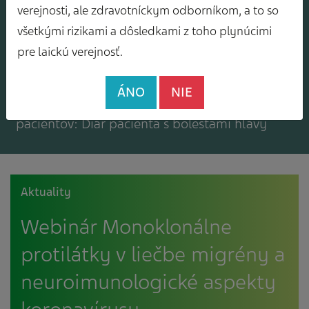
Mám záujem o zasielanie odborného
verejnosti, ale zdravotníckym odborníkom, a to so
spravodajcu
všetkými rizikami a dôsledkami z toho plynúcimi
pre laickú verejnosť.
ÁNO
NIE
Mám záujem o bezplatné materiály pre
pacientov: Diár pacienta s bolesťami hlavy
Aktuality
Webinár Monoklonálne
protilátky v liečbe migrény a
neuroimunologické aspekty