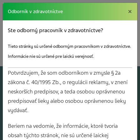
×
×
Odborník v zdravotníctve
Ste odborný pracovník v zdravotníctve?
Tieto stránky sú určené odborným pracovníkom v zdravotníctve.
Informácie nie sú určené pre laickú verejnosť.
Potvrdzujem, že som odborníkom v zmysle § 2a
A
J
O
V
Y
zákona č. 40/1995 Zb., o regulácii reklamy, v znení
neskorších predpisov, a teda osobou oprávnenou
predpisovať lieky alebo osobou oprávnenou lieky
vydávať.
Beriem na vedomie, že informácie, ktoré tvoria
obsah týchto stránok, nie sú určené laickej