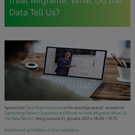
treat Migraine: What Do the
Data Tell Us?
Spoločnosť
Teva Pharmaceutical
si Vás dovoľuje pozvať na webinár
Optimizing Patient Outcomes in Difficult-to-treat Migraine: What Do
the Data Tell Us?
, ktorý sa koná 21. januára 2021 v 18:30 – 19:15.
Registrovať sa môžete už teraz bezplatne
.