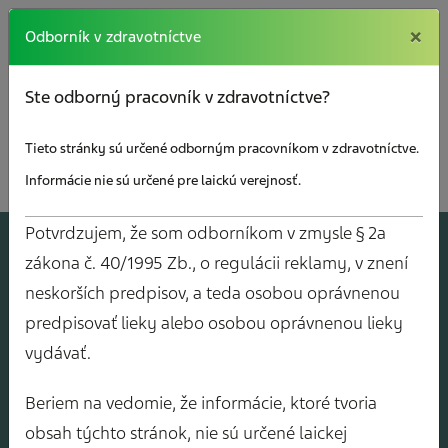
×
×
Odborník v zdravotníctve
Ste odborný pracovník v zdravotníctve?
Tieto stránky sú určené odborným pracovníkom v zdravotníctve.
Informácie nie sú určené pre laickú verejnosť.
Potvrdzujem, že som odborníkom v zmysle § 2a
A
J
O
V
Y
zákona č. 40/1995 Zb., o regulácii reklamy, v znení
neskorších predpisov, a teda osobou oprávnenou
predpisovať lieky alebo osobou oprávnenou lieky
vydávať.
Beriem na vedomie, že informácie, ktoré tvoria
obsah týchto stránok, nie sú určené laickej