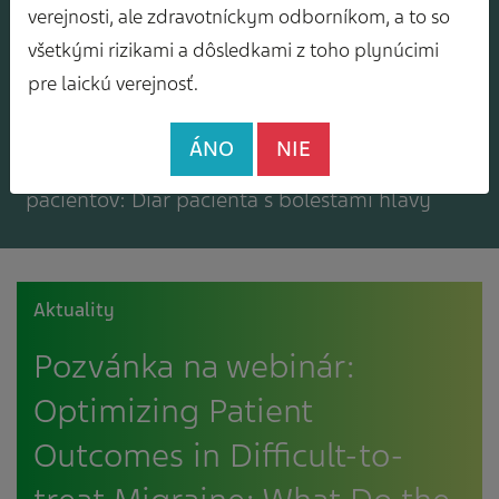
Mám záujem o zasielanie odborného
verejnosti, ale zdravotníckym odborníkom, a to so
spravodajcu
všetkými rizikami a dôsledkami z toho plynúcimi
pre laickú verejnosť.
ÁNO
NIE
Mám záujem o bezplatné materiály pre
pacientov: Diár pacienta s bolesťami hlavy
Aktuality
Pozvánka na webinár:
Optimizing Patient
Outcomes in Difficult-to-