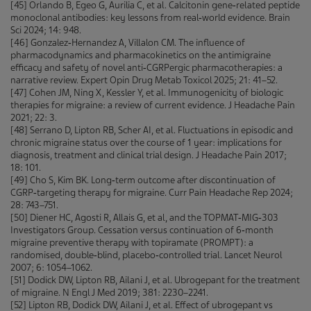
[45] Orlando B, Egeo G, Aurilia C, et al. Calcitonin gene‑related peptide
monoclonal antibodies: key lessons from real‑world evidence. Brain
Sci 2024; 14: 948.
[46] Gonzalez‑Hernandez A, Villalon CM. The influence of
pharmacodynamics and pharmacokinetics on the antimigraine
efficacy and safety of novel anti‑CGRPergic pharmacotherapies: a
narrative review. Expert Opin Drug Metab Toxicol 2025; 21: 41–52.
[47] Cohen JM, Ning X, Kessler Y, et al. Immunogenicity of biologic
therapies for migraine: a review of current evidence. J Headache Pain
2021; 22: 3.
[48] Serrano D, Lipton RB, Scher AI, et al. Fluctuations in episodic and
chronic migraine status over the course of 1 year: implications for
diagnosis, treatment and clinical trial design. J Headache Pain 2017;
18: 101.
[49] Cho S, Kim BK. Long‑term outcome after discontinuation of
CGRP‑targeting therapy for migraine. Curr Pain Headache Rep 2024;
28: 743–751.
[50] Diener HC, Agosti R, Allais G, et al, and the TOPMAT‑MIG‑303
Investigators Group. Cessation versus continuation of 6‑month
migraine preventive therapy with topiramate (PROMPT): a
randomised, double‑blind, placebo‑controlled trial. Lancet Neurol
2007; 6: 1054–1062.
[51] Dodick DW, Lipton RB, Ailani J, et al. Ubrogepant for the treatment
of migraine. N Engl J Med 2019; 381: 2230–2241.
[52] Lipton RB, Dodick DW, Ailani J, et al. Effect of ubrogepant vs