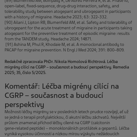
[89] Blumenfeld AM, Boinpally R, De Abreu Ferreira R, et al. Phase Ib,
open‑label, fixed‑sequence, drug‑drug interaction, safety, and
tolerability study between atogepant and ubrogepant in participants
with a history of migraine. Headache 2023; 63: 322–332.
[90] Ailani J, Lipton RB, Blumenfeld AM, et al. Safety and tolerability of
ubrogepant for the acute treatment of migraine in participants taking
atogepant for the preventive treatment of episodic migraine: results
from the TANDEM study. Headache 2024; 14871.
[91] Ashina M, Phul R, Khodaie M, et al. A monoclonal antibody to
PACAP for migraine prevention. N Engl J Med 2024; 391: 800–809.
Redakčně zpracovala PhDr. Nikola Homolová Richtrová. Léčba
migrény cílící na CGRP – současnost a budoucí perspektivy. Remedia
2025; 35, číslo 5/2025.
Komentář: Léčba migrény cílící na
CGRP – současnost a budoucí
perspektivy
Možnosti léčby migrény se v posledních letech prudce rozvíjejí, ať už
se jedná o terapii profylaktickou, či akutní léčbu záchvatů. Největší
průlom znamenal příchod léčby cílené na CGRP (calcitonin
gene‑related peptide) – monoklonálních protilátek a gepantů. Léčba
vyniká vysokou účinností a nízkou mírou výskytu nežádoucích