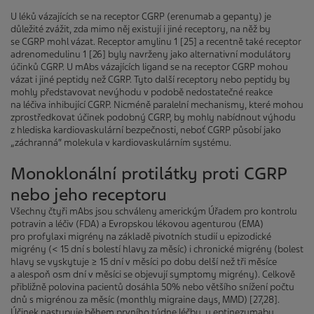
U léků vázajících se na receptor CGRP (erenumab a gepanty) je
důležité zvážit, zda mimo něj existují i jiné receptory, na něž by
se CGRP mohl vázat. Receptor amylinu 1 [25] a recentně také receptor
adrenomedulinu 1 [26] byly navrženy jako alternativní modulátory
účinků CGRP. U mAbs vázajících ligand se na receptor CGRP mohou
vázat i jiné peptidy než CGRP. Tyto další receptory nebo peptidy by
mohly představovat nevýhodu v podobě nedostatečné reakce
na léčiva inhibující CGRP. Nicméně paralelní mechanismy, které mohou
zprostředkovat účinek podobný CGRP, by mohly nabídnout výhodu
z hlediska kardiovaskulární bezpečnosti, neboť CGRP působí jako
„záchranná“ molekula v kardiovaskulárním systému.
Monoklonální protilátky proti CGRP
nebo jeho receptoru
Všechny čtyři mAbs jsou schváleny americkým Úřadem pro kontrolu
potravin a léčiv (FDA) a Evropskou lékovou agenturou (EMA)
pro profylaxi migrény na základě pivotních studií u epizodické
migrény (< 15 dní s bolestí hlavy za měsíc) i chronické migrény (bolest
hlavy se vyskytuje ≥ 15 dní v měsíci po dobu delší než tři měsíce
a alespoň osm dní v měsíci se objevují symptomy migrény). Celkově
přibližně polovina pacientů dosáhla 50% nebo většího snížení počtu
dnů s migrénou za měsíc (monthly migraine days, MMD) [27,28].
Účinek nastupuje během prvního týdne léčby, u eptinezumabu