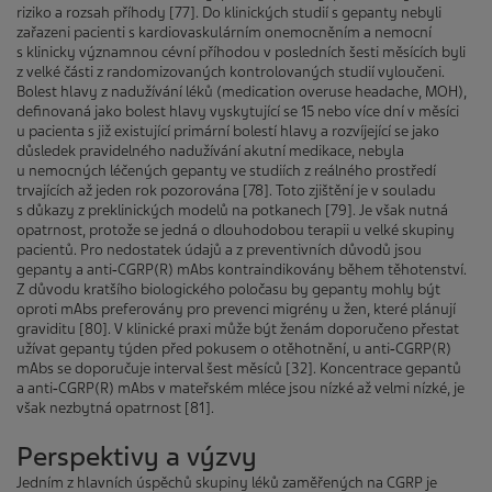
riziko a rozsah příhody [77]. Do klinických studií s gepanty nebyli
zařazeni pacienti s kardiovaskulárním onemocněním a nemocní
s klinicky významnou cévní příhodou v posledních šesti měsících byli
z velké části z randomizovaných kontrolovaných studií vyloučeni.
Bolest hlavy z nadužívání léků (medication overuse headache, MOH),
definovaná jako bolest hlavy vyskytující se 15 nebo více dní v měsíci
u pacienta s již existující primární bolestí hlavy a rozvíjející se jako
důsledek pravidelného nadužívání akutní medikace, nebyla
u nemocných léčených gepanty ve studiích z reálného prostředí
trvajících až jeden rok pozorována [78]. Toto zjištění je v souladu
s důkazy z preklinických modelů na potkanech [79]. Je však nutná
opatrnost, protože se jedná o dlouhodobou terapii u velké skupiny
pacientů. Pro nedostatek údajů a z preventivních důvodů jsou
gepanty a anti­‑CGRP(R) mAbs kontraindikovány během těhotenství.
Z důvodu kratšího biologického poločasu by gepanty mohly být
oproti mAbs preferovány pro prevenci migrény u žen, které plánují
graviditu [80]. V klinické praxi může být ženám doporučeno přestat
užívat gepanty týden před pokusem o otěhotnění, u anti­‑CGRP(R)
mAbs se doporučuje interval šest měsíců [32]. Koncentrace gepantů
a anti‑CGRP(R) mAbs v mateřském mléce jsou nízké až velmi nízké, je
však nezbytná opatrnost [81].
Perspektivy a výzvy
Jedním z hlavních úspěchů skupiny léků zaměřených na CGRP je