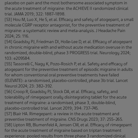
placebo on pain and the most bothersome associated symptom in
the acute treatment of migraine: the ACHIEVE II randomized clinical
trial. JAMA 2019; 322: 1887–1898.
[53] Hou M, Luo X, He S, et al. Efficacy and safety of atogepant, a small
molecule CGRP receptor antagonist, for the preventive treatment of
migraine: a systematic review and meta‑analysis. J Headache Pain
2024; 25: 116.
[54] Goadsby PJ, Friedman DI, Holle‑Lee D, et al. Efficacy of atogepant
in chronic migraine with and without acute medication overuse in the
randomized, double‑blind, phase 3 PROGRESS trial. Neurology 2024;
103: e209584.
[55] Tassorelli C, Nagy K, Pozo‑Rosich P, et al. Safety and efficacy of
atogepant for the preventive treatment of episodic migraine in adults
for whom conventional oral preventive treatments have failed
(ELEVATE): a randomised, placebo‑controlled, phase 3b trial. Lancet
Neurol 2024; 23: 382–392.
[56] Croop R, Goadsby PJ, Stock DA, et al. Efficacy, safety, and
tolerability of rimegepant orally disintegrating tablet for the acute
treatment of migraine: a randomised, phase 3, double‑blind,
placebo‑controlled trial. Lancet 2019; 394: 737–745.
[57] Blair HA. Rimegepant: a review in the acute treatment and
preventive treatment of migraine. CNS Drugs 2023; 37: 255–265.
[58] Lipton RB, Blumenfeld A, Jensen CM, et al. Efficacy of rimegepant
for the acute treatment of migraine based on triptan treatment
experience: pooled results from three phase 3 randomized clinical