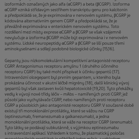
izoformách označených jako alfa (αCGRP) a beta (βCGRP). Izoforma
αCGRP vzniká střídavým sestřihem transkriptu genu pro kalcitonin
a předpokládá se, že je exprimována v nervovém systému, βCGRP je
kódována alternativním genem CGRP a předpokládá se, že je
převážně exprimována v enterickém nervovém systému. Toto
rozdělení mezi místy exprese αCGRP a βCGRP se však vzájemně
nevylučuje a izoforma βCGRP může být exprimována i v nervovém
systému. Lidské neuropeptidy αCGRP a βCGRP se liší pouze třemi
aminokyselinami a sdílejí podobné biologické účinky [15,16].
Gepanty jsou nízkomolekulární kompetitivní antagonisté receptoru
CGRP. Antagonismus receptoru amylinu 1 (druhého účinného
receptoru CGRP) by také mohl přispívat k účinku gepantů [17].
Intravenózní olcegepant byl prvním gepantem, u kterého byla
prokázána účinnost v akutní léčbě migrény [18], další klinický vývoj
gepantů byl však zastaven kvůli hepatotoxicitě [19,20]. Tyto překážky
vedly k vývoji nové třídy léčiv – mAbs – namířených proti CGRP, jež
působí jako vychytávače CGRP, nebo namířených proti receptoru
CGRP a působících jako antagonisté receptoru CGRP. V současné době
existují tři monoklonální protilátky, které se vážou na CGRP
(eptinezumab, fremanezumab a galkanezumab), a jedna
monoklonální protilátka, která se váže na receptor CGRP (erenumab).
Tyto látky se podávají subkutánně, s výjimkou eptinezumabu
s intravenózní aplikací. Vzhledem k tomu, že plazmatický poločas
monoklonálních protilátek je přibližně jeden měsíc, a vzhledem