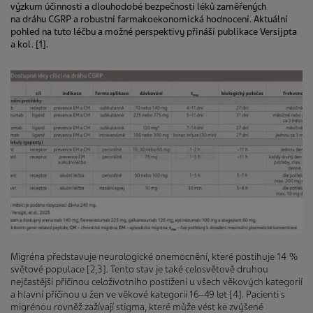
výzkum účinnosti a dlouhodobé bezpečnosti léků zaměřených
na dráhu CGRP a robustní farmakoekonomická hodnocení. Aktuální
pohled na tuto léčbu a možné perspektivy přináší publikace Versijpta
a kol. [1].
Migréna představuje neurologické onemocnění, které postihuje 14 %
světové populace [2,3]. Tento stav je také celosvětově druhou
nejčastější příčinou celoživotního postižení u všech věkových kategorií
a hlavní příčinou u žen ve věkové kategorii 16–49 let [4]. Pacienti s
migrénou rovněž zažívají stigma, které může vést ke zvýšené