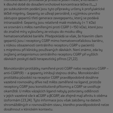
k dlouhé době do dosažení vrcholové koncentrace léčiva (t
)
max
po subkutánním podání jsou tyto přípravky určeny k profylaktické
léčbě migrény. Gepanty se užívají perorálně, s výjimkou prvního
zástupce gepantů třetí generace zavegepantu, který se podává
intranazálně. Gepanty jsou relativně malé molekuly (< 1 kDa)
ve srovnání s mAbs namířenými proti CGRP (~150 kDa), které jsou
do značné míry vyloučeny ze vstupu do mozku díky
hematoencefalické bariéře. Předpokládá se však, že hlavním cílem
gepantů jsou i receptory CGRP mimo hematoencefalickou bariéru,
s nízkou obsazeností centrálního receptoru CGRP u pacientů
s migrénou při klinicky používaných dávkách. Není známo, zda by
zvýšený antagonismus centrálního receptoru CGRP při vyšších
dávkách poskytl další terapeutický přínos [21,22].
Monoklonální protilátky namířené proti CGRP nebo receptoru CGRP –
anti‑CGRP(R) − a gepanty inhibují stejnou dráhu. Monoklonální
protilátka působící na receptor CGRP pravděpodobně dosáhne
vazebné rovnováhy dříve než mAbs zaměřené na ligand, protože
receptory CGRP jsou konstitutivně přítomny a CGRP se uvolňuje
okamžitě. U mAbs vázajících ligand nebyly potvrzeny odlišnosti
v jejich vazebné síle k αCGRP a βCGRP, ale zřejmě mají afinitu k oběma
izoformám [23,24]. Tyto informace jsou však založeny na datech
shromážděných v rovnovážném stavu, kterého pravděpodobně nelze
dosáhnout v klinickém kontextu.