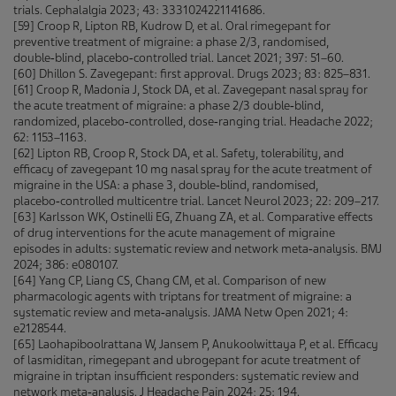
trials. Cephalalgia 2023; 43: 3331024221141686.
[59] Croop R, Lipton RB, Kudrow D, et al. Oral rimegepant for
preventive treatment of migraine: a phase 2/3, randomised,
double‑blind, placebo‑controlled trial. Lancet 2021; 397: 51–60.
[60] Dhillon S. Zavegepant: first approval. Drugs 2023; 83: 825–831.
[61] Croop R, Madonia J, Stock DA, et al. Zavegepant nasal spray for
the acute treatment of migraine: a phase 2/3 double‑blind,
randomized, placebo‑controlled, dose‑ranging trial. Headache 2022;
62: 1153–1163.
[62] Lipton RB, Croop R, Stock DA, et al. Safety, tolerability, and
efficacy of zavegepant 10 mg nasal spray for the acute treatment of
migraine in the USA: a phase 3, double‑blind, randomised,
placebo‑controlled multicentre trial. Lancet Neurol 2023; 22: 209–217.
[63] Karlsson WK, Ostinelli EG, Zhuang ZA, et al. Comparative effects
of drug interventions for the acute management of migraine
episodes in adults: systematic review and network meta‑analysis. BMJ
2024; 386: e080107.
[64] Yang CP, Liang CS, Chang CM, et al. Comparison of new
pharmacologic agents with triptans for treatment of migraine: a
systematic review and meta‑analysis. JAMA Netw Open 2021; 4:
e2128544.
[65] Laohapiboolrattana W, Jansem P, Anukoolwittaya P, et al. Efficacy
of lasmiditan, rimegepant and ubrogepant for acute treatment of
migraine in triptan insufficient responders: systematic review and
network meta‑analysis. J Headache Pain 2024; 25: 194.