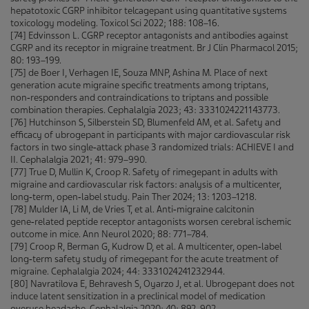
hepatotoxic CGRP inhibitor telcagepant using quantitative systems
toxicology modeling. Toxicol Sci 2022; 188: 108–16.
[74] Edvinsson L. CGRP receptor antagonists and antibodies against
CGRP and its receptor in migraine treatment. Br J Clin Pharmacol 2015;
80: 193–199.
[75] de Boer I, Verhagen IE, Souza MNP, Ashina M. Place of next
generation acute migraine specific treatments among triptans,
non‑responders and contraindications to triptans and possible
combination therapies. Cephalalgia 2023; 43: 3331024221143773.
[76] Hutchinson S, Silberstein SD, Blumenfeld AM, et al. Safety and
efficacy of ubrogepant in participants with major cardiovascular risk
factors in two single‑attack phase 3 randomized trials: ACHIEVE I and
II. Ce­phal­algia 2021; 41: 979–990.
[77] True D, Mullin K, Croop R. Safety of rimegepant in adults with
migraine and cardiovascular risk factors: analysis of a multicenter,
long‑term, open‑label study. Pain Ther 2024; 13: 1203–1218.
[78] Mulder IA, Li M, de Vries T, et al. Anti‑migraine calcitonin
gene‑related peptide receptor antagonists worsen cerebral ischemic
outcome in mice. Ann Neurol 2020; 88: 771–784.
[79] Croop R, Berman G, Kudrow D, et al. A multicenter, open‑label
long‑term safety study of rimegepant for the acute treatment of
migraine. Cephalalgia 2024; 44: 3331024241232944.
[80] Navratilova E, Behravesh S, Oyarzo J, et al. Ubrogepant does not
induce latent sensitization in a preclinical model of medication
overuse headache. Cephalalgia 2020; 40: 892–902.