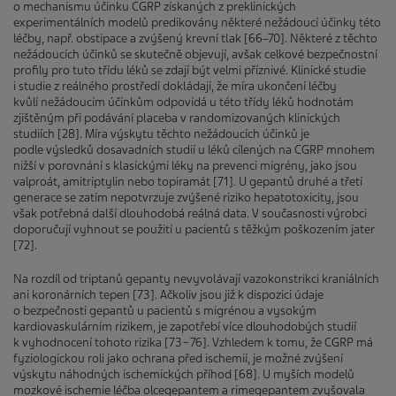
o mechanismu účinku CGRP získaných z preklinických
experimentálních modelů predikovány některé nežádoucí účinky této
léčby, např. obstipace a zvýšený krevní tlak [66–70]. Některé z těchto
nežádoucích účinků se skutečně objevují, avšak celkové bezpečnostní
profily pro tuto třídu léků se zdají být velmi příznivé. Klinické studie
i studie z reálného prostředí dokládají, že míra ukončení léčby
kvůli nežádoucím účinkům odpovídá u této třídy léků hodnotám
zjištěným při podávání placeba v randomizovaných klinických
studiích [28]. Míra výskytu těchto nežádoucích účinků je
podle výsledků dosavadních studií u léků cílených na CGRP mnohem
nižší v porovnání s klasickými léky na prevenci migrény, jako jsou
valproát, amitriptylin nebo topiramát [71]. U gepantů druhé a třetí
generace se zatím nepotvrzuje zvýšené riziko hepatotoxicity, jsou
však potřebná další dlouhodobá reálná data. V současnosti výrobci
doporučují vyhnout se použití u pacientů s těžkým poškozením jater
[72].
Na rozdíl od triptanů gepanty nevyvolávají vazokonstrikci kraniálních
ani koronárních tepen [73]. Ačkoliv jsou již k dispozici údaje
o bezpečnosti gepantů u pacientů s mi­gré­nou a vysokým
kardiovaskulárním rizikem, je zapotřebí více dlouhodobých studií
k vyhodnocení tohoto rizika [73−76]. Vzhledem k tomu, že CGRP má
fyziologickou roli jako ochrana před ischemií, je možné zvýšení
výskytu náhodných ischemických příhod [68]. U myších modelů
mozkové ischemie léčba olcegepantem a rimegepantem zvyšovala