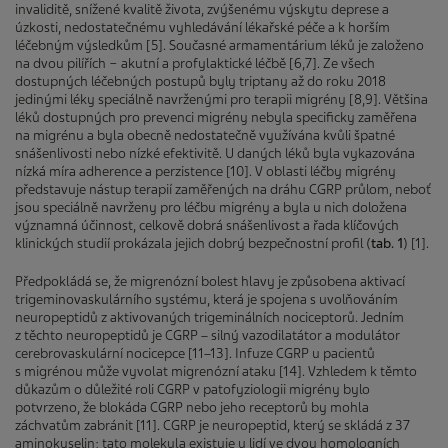
invaliditě, snížené kvalitě života, zvýšenému výskytu deprese a
úzkosti, nedostatečnému vyhledávání lékařské péče a k horším
léčebným výsledkům [5]. Současné armamentárium léků je založeno
na dvou pilířích − akutní a profylaktické léčbě [6,7]. Ze všech
dostupných léčebných postupů byly triptany až do roku 2018
jedinými léky speciálně navrženými pro terapii migrény [8,9]. Většina
léků dostupných pro prevenci migrény nebyla specificky zaměřena
na migrénu a byla obecně nedostatečně využívána kvůli špatné
snášenlivosti nebo nízké efektivitě. U daných léků byla vykazována
nízká míra adherence a perzistence [10]. V oblasti léčby migrény
představuje nástup terapií zaměřených na dráhu CGRP průlom, neboť
jsou speciálně navrženy pro léčbu migrény a byla u nich doložena
významná účinnost, celkově dobrá snášenlivost a řada klíčových
klinických studií prokázala jejich dobrý bezpečnostní profil (
tab. 1
) [1].
Předpokládá se, že migrenózní bolest hlavy je způsobena aktivací
trigeminovaskulárního systému, která je spojena s uvolňováním
neuropeptidů z aktivovaných trigeminálních nociceptorů. Jedním
z těchto neuropeptidů je CGRP – silný vazodilatátor a modulátor
cerebrovaskulární nocicepce [11–13]. Infuze CGRP u pacientů
s migrénou může vyvolat migrenózní ataku [14]. Vzhledem k těmto
důkazům o důležité roli CGRP v patofyziologii migrény bylo
potvrzeno, že blokáda CGRP nebo jeho receptorů by mohla
záchvatům zabránit [11]. CGRP je neuropeptid, který se skládá z 37
aminokyselin; tato molekula existuje u lidí ve dvou homologních