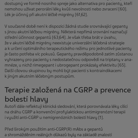
dostupný ve formě nosního spreje jako alternativa pro pacienty, kteří
nemohou užívat perorální léky kvůli nevolnosti nebo zvracení [60].
Lék je účinný při akutní léčbě migrény [61,62].
V současné době není k dispozici žádná studie srovnávající gepanty
s jinou akutní léčbou migrény. Některá nepřímá srovnání naznačují
střední účinnost gepantů [63,64]. Je však třeba brát v úvahu,
že v akutní léčbě migrény neexistuje univerzální léčebná strategie
a k určení optimálního terapeutického režimu pro jednotlivé pacienty
je často potřeba víc pokusů. Gepanty pravděpodobně zatím zůstanou
vyhrazeny pro pacienty s nedostatečnou odpovědí na triptany v ana­
mné­ze, u nichž rimegepant i ubrogepant prokázaly efektivitu [65].
Další cílovou skupinou by mohli být pacienti s kontraindikacemi
k jiným akutním léčebným postupům.
Terapie založená na CGRP a prevence
bolestí hlavy
Autoři dále reflektují klinická sledování, která porovnávala léky cílící
na dráhu CGRP a konvenční profylaktickou antimigrenózní terapii
i využití anti‑CGRP u nemigrenózních bolestí hlavy [1].
Před širokým použitím anti‑CGRP(R) mAbs a gepantů
a shromážděním reálných důkazů byly na základě znalostí