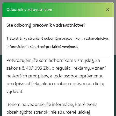
×
×
Odborník v zdravotníctve
Ste odborný pracovník v zdravotníctve?
Tieto stránky sú určené odborným pracovníkom v zdravotníctve.
Informácie nie sú určené pre laickú verejnosť.
Potvrdzujem, že som odborníkom v zmysle § 2a
A
J
O
V
Y
zákona č. 40/1995 Zb., o regulácii reklamy, v znení
neskorších predpisov, a teda osobou oprávnenou
predpisovať lieky alebo osobou oprávnenou lieky
vydávať.
Beriem na vedomie, že informácie, ktoré tvoria
obsah týchto stránok, nie sú určené laickej