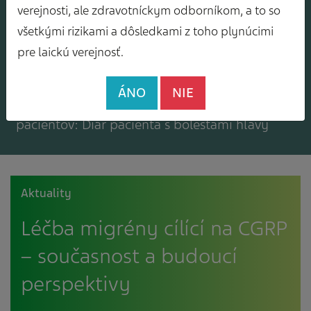
Mám záujem o zasielanie odborného
verejnosti, ale zdravotníckym odborníkom, a to so
spravodajcu
všetkými rizikami a dôsledkami z toho plynúcimi
pre laickú verejnosť.
ÁNO
NIE
Mám záujem o bezplatné materiály pre
pacientov: Diár pacienta s bolesťami hlavy
Aktuality
Léčba migrény cílící na CGRP
– současnost a budoucí
perspektivy