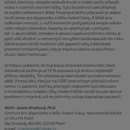
účinků, které jsou obvykle nezávažné a jen v malém počtu případů
vedou k nutnosti ukončení léčby. Tyto skutečnosti také přispívají
ke zvýšení adherence k léčbě. Preskripce těchto přípravků je vázána
na síť center pro diagnostiku a léčbu bolestí hlavy. K léčbě jsou
indikováni nemocní, u nichž konvenční profylaktická terapie selhala
nebo nebyla tolerována. Gepanty se uplatňují jak v profylaxi,
tak i v akutní léčbě, vzhledem k absenci vazokonstrikčního účinku je
jejich užití vhodné i u nemocných ve vyšším kardiovaskulárním riziku.
Slibně se jeví rovněž možnosti užití gepantů coby krátkodobé
prevence (miniprofylaxe), kdy je migréna vázána na specifickou
situaci, často menstruaci.
Je třeba si uvědomit, že migréna je chronické onemocnění, které
celosvětově postihuje až 14 % populace a je druhou nejčastější
příčinou disability. Tím představuje také zásadní socioekonomickou
zátěž. Pomocí léků cílených na CGRP jsme schopni příznivě ovlivnit
nemoc i u pacientů, kteří by před jejich objevením byli odsouzeni
k mnohaletému strádání. Díky moderní léčbě rovněž stoupá obecné
povědomí o migréně, což do jisté míry snižuje stigmatizaci pacientů.
MUDr. Jolana Mračková, Ph.D.
Centrum pro diagnostiku a léčbu bolesti hlavy, Neurologická klinika
LF UK a FN Plzeň
Alej Svobody 923/80, 323 00 Plzeň
e‑mail:
mrackovaj@fnplzen.cz