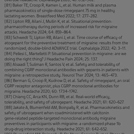
[81] Baker TE, Croop R, Kamen L, et al. Human milk and plasma
pharmacokinetics of single‑dose rimegepant 75 mg in healthy
lactating women. Breastfeed Med 2022; 17: 277–282.
[82] Lipton RB, Ailani J, Mullin K, et al. Situational prevention:
pharmacotherapy during periods of increased risk for migraine
attacks. Headache 2024; 64: 859–864.
[83] Schwedt TJ, Lipton RB, Ailani J, et al. Time course of efficacy of
atogepant for the preventive treatment of migraine: results from the
randomized, double‑blind ADVANCE trial. Cephalalgia 2022; 42: 3–11.
[84] Pellesi L, Martelletti P. Situational prevention in migraine: are we
doing the right thing? J Headache Pain 2024; 25: 137.
[85] Alsaadi T, Suliman R, Santos V, et al. Safety and tolerability of
combining CGRP monoclonal antibodies with gepants in patients with
migraine: a retrospective study. Neurol Ther 2024; 13: 465–473.
[86] Berman G, Croop R, Kudrow D, et al. Safety of rimegepant, an oral
CGRP receptor antagonist, plus CGRP monoclonal antibodies for
migraine. Headache 2020; 60: 1734–1742.
[87] Chiang CC, Arca KN, Dunn RB, et al. Real‑world efficacy,
tolerability, and safety of ubrogepant. Headache 2021; 61: 620–627.
[88] Jakate A, Blumenfeld AM, Boinpally R, et al. Pharmacokinetics and
safety of ubrogepant when coadministered with calcitonin
gene‑related peptide‑targeted monoclonal antibody migraine
preventives in participants with migraine: a randomized phase 1b
drug‑drug interaction study. Headache 2021; 61: 642–652.