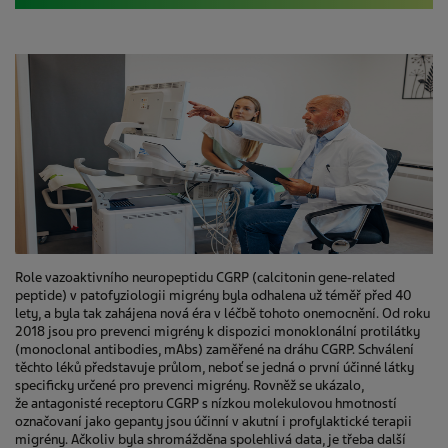
Role vazoaktivního neuropeptidu CGRP (calcitonin gene‑related
peptide) v patofyziologii migrény byla odhalena už téměř před 40
lety, a byla tak zahájena nová éra v léčbě tohoto onemocnění. Od roku
2018 jsou pro prevenci migrény k dispozici monoklonální protilátky
(monoclonal antibodies, mAbs) zaměřené na dráhu CGRP. Schválení
těchto léků představuje průlom, neboť se jedná o první účinné látky
specificky určené pro prevenci migrény. Rovněž se ukázalo,
že antagonisté receptoru CGRP s nízkou molekulovou hmotností
označovaní jako gepanty jsou účinní v akutní i profylaktické terapii
migrény. Ačkoliv byla shromážděna spolehlivá data, je třeba další