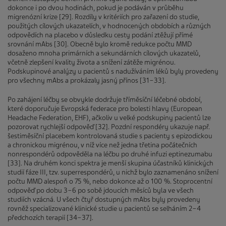
dokonce i po dvou hodinách, pokud je podáván v průběhu
migrenózní krize [29]. Rozdíly v kritériích pro zařazení do studie,
použitých cílových ukazatelích, v hodnocených obdobích a různých
odpovědích na placebo v důsledku cesty podání ztěžují přímé
srovnání mAbs [30]. Obecně bylo kromě redukce počtu MMD
dosaženo mnoha primárních a sekundárních cílových ukazatelů,
včetně zlepšení kvality života a snížení zátěže migrénou.
Podskupinové analýzy u pacientů s nadužíváním léků byly provedeny
pro všechny mAbs a prokázaly jasný přínos [31−33].
Po zahájení léčby se obvykle dodržuje tříměsíční léčebné období,
které doporučuje Evropská federace pro bolesti hlavy (European
Headache Federation, EHF), ačkoliv u velké podskupiny pacientů lze
pozorovat rychlejší odpověď [32]. Pozdní respondéry ukazuje např.
šestiměsíční placebem kontrolovaná studie s pacienty s epizodickou
a chronickou migrénou, v níž více než jedna třetina počátečních
nonrespondérů odpověděla na léčbu po druhé infuzi eptinezumabu
[33]. Na druhém konci spektra je menší skupina účastníků klinických
studií fáze III, tzv. superrespondérů, u nichž bylo zaznamenáno snížení
počtu MMD alespoň o 75 %, nebo dokonce až o 100 %. Stoprocentní
odpověď po dobu 3−6 po sobě jdoucích měsíců byla ve všech
studiích vzácná. U všech čtyř dostupných mAbs byly provedeny
rovněž specializované klinické studie u pacientů se selháním 2−4
předchozích terapií [34−37].