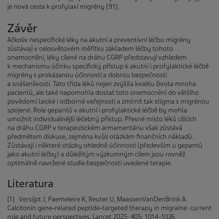
je nová cesta k profylaxi migrény [91].
Závěr
Ačkoliv nespecifické léky na akutní a preventivní léčbu mi­gré­ny
zůstávají v celosvětovém měřítku základem léčby tohoto
onemocnění, léky cílené na dráhu CGRP představují vzhledem
k mechanismu účinku specifický přístup k akutní i profylaktické léčbě
migrény s prokázanou účinností a dobrou bezpečností
a snášenlivostí. Tato třída léků nejen zvýšila kvalitu života mnoha
pacientů, ale také napomohla dostat toto onemocnění do většího
povědomí laické i odborné veřejnosti a zmírnit tak stigma s migrénou
spojené. Role gepantů v akutní i profylaktické léčbě by mohla
umožnit individuálnější léčebný přístup. Přesné místo léků cílících
na dráhu CGRP v terapeutickém armamentáriu však zůstává
předmětem diskuse, zejména kvůli otázkám finančních nákladů.
Zůstávají i některé otázky ohledně účinnosti (především u gepantů
jako akutní léčby) a důležitým výzkumným cílem jsou rovněž
optimálně navržené studie bezpečnosti uvedené terapie.
Literatura
[1] Versijpt J, Paemeleire K, Reuter U, MaassenVanDenBrink A.
Calcitonin gene‑related peptide‑targeted therapy in migraine: current
role and future perspectives. Lancet 2025; 405: 1014–1026.