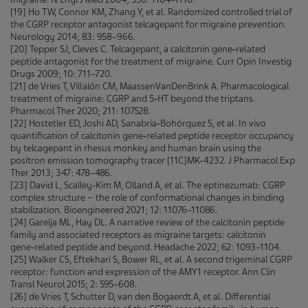
[19] Ho TW, Connor KM, Zhang Y, et al. Randomized controlled trial of
the CGRP receptor antagonist telcagepant for migraine prevention.
Neurology 2014; 83: 958–966.
[20] Tepper SJ, Cleves C. Telcagepant, a calcitonin gene‑related
peptide antagonist for the treatment of migraine. Curr Opin Investig
Drugs 2009; 10: 711–720.
[21] de Vries T, Villalón CM, MaassenVanDenBrink A. Pharmacological
treatment of migraine: CGRP and 5‑HT beyond the triptans.
Pharmacol Ther 2020; 211: 107528.
[22] Hostetler ED, Joshi AD, Sanabria‑Bohórquez S, et al. In vivo
quantification of calcitonin gene‑related peptide receptor occupancy
by telcagepant in rhesus monkey and human brain using the
positron emission tomography tracer [11C]MK‑4232. J Pharmacol Exp
Ther 2013; 347: 478–486.
[23] David L, Scalley‑Kim M, Olland A, et al. The eptinezumab: CGRP
complex structure − the role of conformational changes in binding
stabilization. Bioengineered 2021; 12: 11076–11086.
[24] Garelja ML, Hay DL. A narrative review of the calcitonin peptide
family and associated receptors as migraine targets: calcitonin
gene‑related peptide and beyond. Headache 2022; 62: 1093–1104.
[25] Walker CS, Eftekhari S, Bower RL, et al. A second trigeminal CGRP
receptor: function and expression of the AMY1 receptor. Ann Clin
Transl Neurol 2015; 2: 595–608.
[26] de Vries T, Schutter D, van den Bogaerdt A, et al. Differential