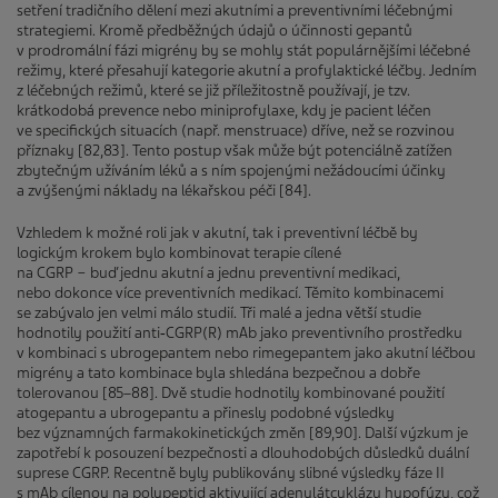
setření tradičního dělení mezi akutními a preventivními léčebnými
strategiemi. Kromě předběžných údajů o účinnosti gepantů
v prodromální fázi migrény by se mohly stát populárnějšími léčebné
režimy, které přesahují kategorie akutní a profylaktické léčby. Jedním
z léčebných režimů, které se již příležitostně používají, je tzv.
krátkodobá prevence nebo miniprofylaxe, kdy je pacient léčen
ve specifických situacích (např. menstruace) dříve, než se rozvinou
příznaky [82,83]. Tento postup však může být potenciálně zatížen
zbytečným užíváním léků a s ním spojenými nežádoucími účinky
a zvýšenými náklady na lékařskou péči [84].
Vzhledem k možné roli jak v akutní, tak i preventivní léčbě by
logickým krokem bylo kombinovat terapie cílené
na CGRP − buď jednu akutní a jednu preventivní medikaci,
nebo dokonce více preventivních medikací. Těmito kombinacemi
se zabývalo jen velmi málo studií. Tři malé a jedna větší studie
hodnotily použití anti‑CGRP(R) mAb jako preventivního prostředku
v kombinaci s ubrogepantem nebo rimegepantem jako akutní léčbou
migrény a tato kombinace byla shledána bezpečnou a dobře
tolerovanou [85–88]. Dvě studie hodnotily kombinované použití
atogepantu a ubrogepantu a přinesly podobné výsledky
bez významných farmakokinetických změn [89,90]. Další výzkum je
zapotřebí k posouzení bezpečnosti a dlouhodobých důsledků duální
suprese CGRP. Recentně byly publikovány slibné výsledky fáze II
s mAb cílenou na polypeptid aktivující adenylátcyklázu hypofýzy, což