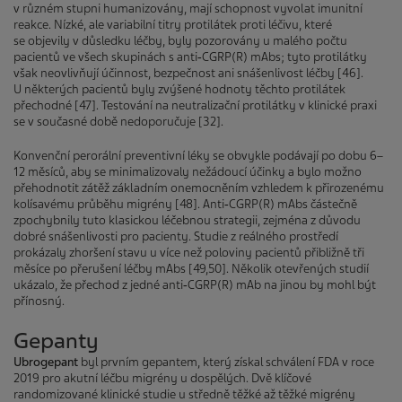
v různém stupni humanizovány, mají schopnost vyvolat imunitní
reakce. Nízké, ale variabilní titry protilátek proti léčivu, které
se objevily v důsledku léčby, byly pozorovány u malého počtu
pacientů ve všech skupinách s anti‑CGRP(R) mAbs; tyto protilátky
však neovlivňují účinnost, bezpečnost ani snášenlivost léčby [46].
U některých pacientů byly zvýšené hodnoty těchto protilátek
přechodné [47]. Testování na neutralizační protilátky v klinické praxi
se v současné době nedoporučuje [32].
Konvenční perorální preventivní léky se obvykle podávají po dobu 6–
12 měsíců, aby se minimalizovaly nežádoucí účinky a bylo možno
přehodnotit zátěž základním onemocněním vzhledem k přirozenému
kolísavému průběhu migrény [48]. Anti‑CGRP(R) mAbs částečně
zpochybnily tuto klasickou léčebnou strategii, zejména z důvodu
dobré snášenlivosti pro pacienty. Studie z reálného prostředí
prokázaly zhoršení stavu u více než poloviny pacientů přibližně tři
měsíce po přerušení léčby mAbs [49,50]. Několik otevřených studií
ukázalo, že přechod z jedné anti‑CGRP(R) mAb na jinou by mohl být
přínosný.
Gepanty
Ubrogepant
byl prvním gepantem, který získal schválení FDA v roce
2019 pro akutní léčbu migrény u dospělých. Dvě klíčové
randomizované klinické studie u středně těžké až těžké migrény