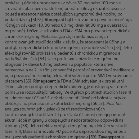
prokázaly účinek ubrogepantu v dávce 50 mg nebo 100 mg ve
srovnání s placebem na složený primární cílový ukazatel absence
bolesti a absence nejvíce obtěžujících symptomů dvě hodiny po
podání dávky [51,52].
Atogepant
byl testován pro prevenci migrény v
různých dávkách (10, 30 nebo 60 mg, dvakrát 30 mg a dvakrát 60
mg denně). Léčivo je schváleno FDA a EMA pro prevenci epizodické a
chronické migrény. Metaanalýza čtyř randomizovaných
kontrolovaných studií dospěla k závěru, že atogepant je účinný v
profylaxi epizodické i chronické migrény a je dobře snášen [53]. Jeho
efekt byl rovněž prokázán u pacientů s chronickou migrénou a
nadužíváním léků [54]. Jako profylaxe epizodické migrény byl
atogepant v dávce 60 mg testován u populace, která dříve
nereagovala na 2−4 třídy konvenční perorální preventivní medikace, a
bylo pozorováno klinicky relevantní snížení počtu MMD ve srovnání s
placebem [55].
Rimegepant
je FDA a EMA schválen jak pro akutní
léčbu, tak pro profylaxi epizodické migrény, je dostupný ve formě
pomalu se rozpouštějící tablety. Ve čtyřech pivotních stu­diích fáze III
byl rimegepant účinnější než placebo při úlevě od bolesti a nejvíce
obtěžujícího příznaku při akutní léčbě migrény [56,57].
Post hoc
analýza souhrnných výsledků ze tří randomizovaných
kontrolovaných studií fáze III prokázala účinnost rimegepantu při
akutní léčbě migrény u dospělých s nedostatečnou odpovědí na
triptany [58]. Jeho efekt v profylaxi migrény byl doložen ve studii
fáze II/III, která zahrnovala 747 pacientů s epizodickou migrénou a
malý vzorek pacientů s chronickou migrénou [59].
Zavegepant
je