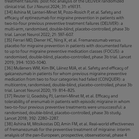
treatment failures: post hoc analysis of the DELIVER randomized
clinical trial. Eur J Neurol 2024; 31: e16131.
[34] Ashina M, Lanteri‑Minet M, Pozo‑Rosich P, et al. Safety and
efficacy of eptinezumab for migraine prevention in patients with
two‑to‑four previous preventive treatment failures (DELIVER): a
multi‑arm, randomised, double‑blind, placebo‑controlled, phase 3b
trial. Lancet Neurol 2022; 21: 597–607.
[35] Ferrari MD, Diener HC, Ning X, et al. Fremanezumab versus
placebo for migraine prevention in patients with documented failure
to up to four migraine preventive medication classes (FOCUS): a
randomised, double‑blind, placebo‑controlled, phase 3b trial. Lancet
2019; 394: 1030–1040.
[36] Mulleners WM, Kim BK, Láinez MJA, et al. Safety and efficacy of
galcanezumab in patients for whom previous migraine preventive
medication from two to four categories had failed (CONQUER): a
multicentre, randomised, double‑blind, placebo‑controlled, phase 3b
trial. Lancet Neurol 2020; 19: 814–825.
[37] Reuter U, Goadsby PJ, Lanteri‑Minet M, et al. Efficacy and
tolerability of erenumab in patients with episodic migraine in whom
two‑to‑four previous preventive treatments were unsuccessful: a
randomised, double‑blind, placebo‑controlled, phase 3b study.
Lancet 2018; 392: 2280–2287.
[38] Ashina M, Mitsikostas DD, Amin FM, et al. Real‑world effectiveness
of fremanezumab for the preventive treatment of migraine: interim
analysis of the pan‑European, prospective, observational, phase 4