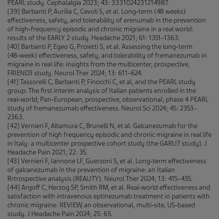
PEARL study. Cephalalgia 2023; 43: 3331024231214987.
[39] Barbanti P, Aurilia C, Cevoli S, et al. Long‑term (48 weeks)
effectiveness, safety, and tolerability of erenumab in the prevention
of high‑frequency episodic and chronic migraine in a real world:
results of the EARLY 2 study. Headache 2021; 61: 1351–1363.
[40] Barbanti P, Egeo G, Proietti S, et al. Assessing the long‑term
(48‑week) effectiveness, safety, and tolerability of fremanezumab in
migraine in real life: insights from the multicenter, prospective,
FRIEND3 study. Neurol Ther 2024; 13: 611–624.
[41] Tassorelli C, Barbanti P, Finocchi C, et al, and the PEARL study
group. The first interim analysis of Italian patients enrolled in the
real‑world, Pan‑European, prospective, observational, phase 4 PEARL
study of fremanezumab effectiveness. Neurol Sci 2024; 45: 2353–
2363.
[42] Vernieri F, Altamura C, Brunelli N, et al. Galcanezumab for the
prevention of high frequency episodic and chronic migraine in real life
in Italy: a multicenter prospective cohort study (the GARLIT study). J
Headache Pain 2021; 22: 35.
[43] Vernieri F, Iannone LF, Guerzoni S, et al. Long‑term effectiveness
of galcanezumab in the prevention of migraine: an Italian
Rrtrospective analysis (REALITY). Neurol Ther 2024; 13: 415–435.
[44] Argoff C, Herzog SP, Smith RM, et al. Real‑world effectiveness and
satisfaction with intravenous eptinezumab treatment in patients with
chronic migraine: REVIEW, an observational, multi‑site, US‑based
study. J Headache Pain 2024; 25: 65.