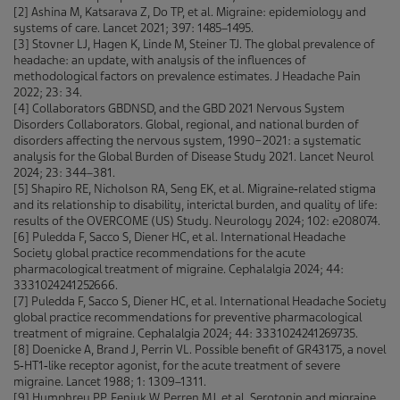
[2] Ashina M, Katsarava Z, Do TP, et al. Migraine: epidemiology and
systems of care. Lancet 2021; 397: 1485–1495.
[3] Stovner LJ, Hagen K, Linde M, Steiner TJ. The global prevalence of
headache: an update, with analysis of the influences of
methodological factors on prevalence estimates. J Headache Pain
2022; 23: 34.
[4] Collaborators GBDNSD, and the GBD 2021 Nervous System
Disorders Collaborators. Global, regional, and national burden of
disorders affecting the nervous system, 1990−2021: a systematic
analysis for the Global Burden of Disease Study 2021. Lancet Neurol
2024; 23: 344–381.
[5] Shapiro RE, Nicholson RA, Seng EK, et al. Migraine‑related stigma
and its relationship to disability, interictal burden, and quality of life:
results of the OVERCOME (US) Study. Neurology 2024; 102: e208074.
[6] Puledda F, Sacco S, Diener HC, et al. International Headache
Society global practice recommendations for the acute
pharmacological treatment of migraine. Cephalalgia 2024; 44:
3331024241252666.
[7] Puledda F, Sacco S, Diener HC, et al. International Headache Society
global practice recommendations for preventive pharmacological
treatment of migraine. Cephalalgia 2024; 44: 3331024241269735.
[8] Doenicke A, Brand J, Perrin VL. Possible benefit of GR43175, a novel
5‑HT1‑like receptor agonist, for the acute treatment of severe
migraine. Lancet 1988; 1: 1309–1311.
[9] Humphrey PP, Feniuk W, Perren MJ, et al. Serotonin and migraine.