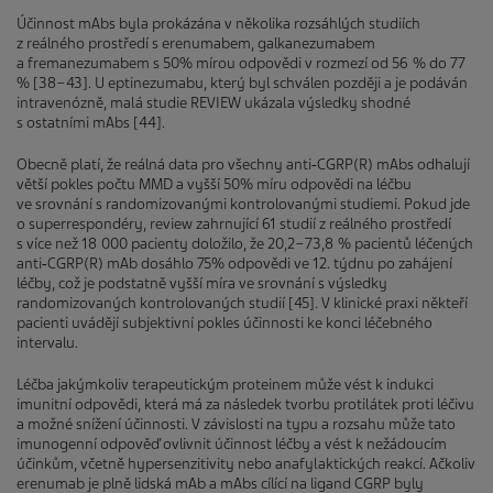
Účinnost mAbs byla prokázána v několika rozsáhlých studiích
z reálného prostředí s erenumabem, galkanezumabem
a fremanezumabem s 50% mírou odpovědi v rozmezí od 56 % do 77
% [38−43]. U eptinezumabu, který byl schválen později a je podáván
intravenózně, malá studie REVIEW ukázala výsledky shodné
s ostatními mAbs [44].
Obecně platí, že reálná data pro všechny anti‑CGRP(R) mAbs odhalují
větší pokles počtu MMD a vyšší 50% míru odpovědi na léčbu
ve srovnání s randomizovanými kontrolovanými studiemi. Pokud jde
o superrespondéry, review zahrnující 61 studií z reálného prostředí
s více než 18 000 pacienty doložilo, že 20,2−73,8 % pacientů léčených
anti‑CGRP(R) mAb dosáhlo 75% odpovědi ve 12. týdnu po zahájení
léčby, což je podstatně vyšší míra ve srovnání s výsledky
randomizovaných kontrolovaných studií [45]. V klinické praxi někteří
pacienti uvádějí subjektivní pokles účinnosti ke konci léčebného
intervalu.
Léčba jakýmkoliv terapeutickým proteinem může vést k indukci
imunitní odpovědi, která má za následek tvorbu protilátek proti léčivu
a možné snížení účinnosti. V závislosti na typu a rozsahu může tato
imunogenní odpověď ovlivnit účinnost léčby a vést k nežádoucím
účinkům, včetně hypersenzitivity nebo anafylaktických reakcí. Ačkoliv
erenumab je plně lidská mAb a mAbs cílící na ligand CGRP byly