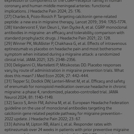
expression of components of the CGRP‑receptor family in human
coronary and human middle meningeal arteries: functional
implications. J Headache Pain 2024; 25: 176.
[27] Charles A, Pozo‑Rosich P. Targeting calcitonin gene‑related
peptide: a new era in migraine therapy. Lancet 2019; 394: 1765–1774.
[28] Vandervorst F, Van Deun L, Van Dycke A, et al. CGRP monoclonal
antibodies in migraine: an efficacy and tolerability comparison with
standard prophylactic drugs. J Headache Pain 2021; 22: 128.
[29] Winner PK, McAllister P, Chakhava G, et al. Effects of intravenous
eptinezumab vs placebo on headache pain and most bothersome
symptom when initiated during a migraine attack: a randomized
clinical trial. JAMA 2021; 325: 2348–2356.
[30] Deligianni CI, Martelletti P, Mitsikostas DD. Placebo responses
vary by route of administration in migraine prevention trials. What
does this mean? J Med Econ 2024; 27: 442–444.
[31] Tepper SJ, Dodick DW, Lanteri‑Minet M, et al. Efficacy and safety
of erenumab for nonopioid medication overuse headache in chronic
migraine: a phase 4, randomized, placebo‑controlled trial. JAMA
Neurol 2024; 81: 1140–1149.
[32] Sacco S, Amin FM, Ashina M, et al. European Headache Federation
guideline on the use of monoclonal antibodies targeting the
calcitonin gene related peptide pathway for migraine prevention–
2022 update. J Headache Pain 2022; 23: 67.
[33] Ashina M, Lipton RB, Ailani J, et al. Responder rates with
eptinezumab over 24 weeks in patients with prior preventive migraine