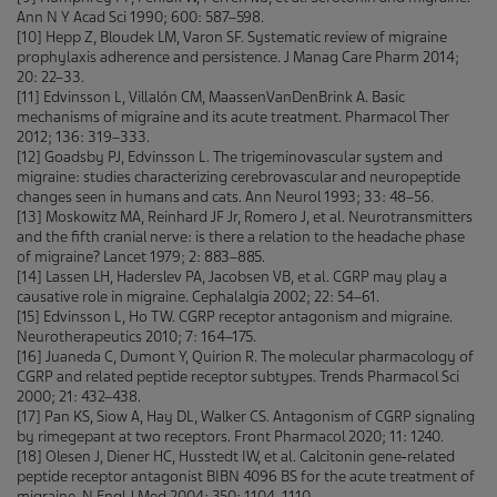
Ann N Y Acad Sci 1990; 600: 587–598.
[10] Hepp Z, Bloudek LM, Varon SF. Systematic review of migraine
prophylaxis adherence and persistence. J Manag Care Pharm 2014;
20: 22–33.
[11] Edvinsson L, Villalón CM, MaassenVanDenBrink A. Basic
mechanisms of migraine and its acute treatment. Pharmacol Ther
2012; 136: 319–333.
[12] Goadsby PJ, Edvinsson L. The trigeminovascular system and
migraine: studies characterizing cerebrovascular and neuropeptide
changes seen in humans and cats. Ann Neurol 1993; 33: 48–56.
[13] Moskowitz MA, Reinhard JF Jr, Romero J, et al. Neurotransmitters
and the fifth cranial nerve: is there a relation to the headache phase
of migraine? Lancet 1979; 2: 883–885.
[14] Lassen LH, Haderslev PA, Jacobsen VB, et al. CGRP may play a
causative role in migraine. Cephalalgia 2002; 22: 54–61.
[15] Edvinsson L, Ho TW. CGRP receptor antagonism and migraine.
Neurotherapeutics 2010; 7: 164–175.
[16] Juaneda C, Dumont Y, Quirion R. The molecular pharmacology of
CGRP and related peptide receptor subtypes. Trends Pharmacol Sci
2000; 21: 432–438.
[17] Pan KS, Siow A, Hay DL, Walker CS. Antagonism of CGRP signaling
by rimegepant at two receptors. Front Pharmacol 2020; 11: 1240.
[18] Olesen J, Diener HC, Husstedt IW, et al. Calcitonin gene‑related
peptide receptor antagonist BIBN 4096 BS for the acute treatment of
migraine. N Engl J Med 2004; 350: 1104–1110.