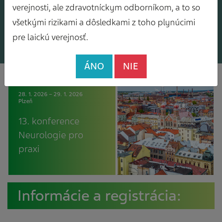
verejnosti, ale zdravotníckym odborníkom, a to so
zasielanie odborného
materiály pre pacientov:
všetkými rizikami a dôsledkami z toho plynúcimi
spravodajcu
Diár pacienta s bolesťami
hlavy
pre laickú verejnosť.
ÁNO
NIE
28. 1. 2026 – 29. 1. 2026
Plzeň
13. konference
Neurologie pro
praxi
Informácie a registrácia: