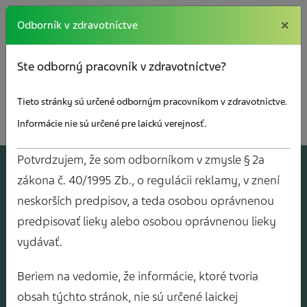
×
×
Odborník v zdravotníctve
Ste odborný pracovník v zdravotníctve?
Tieto stránky sú určené odborným pracovníkom v zdravotníctve.
Informácie nie sú určené pre laickú verejnosť.
Kalendár
Potvrdzujem, že som odborníkom v zmysle § 2a
akcií
zákona č. 40/1995 Zb., o regulácii reklamy, v znení
neskorších predpisov, a teda osobou oprávnenou
predpisovať lieky alebo osobou oprávnenou lieky
vydávať.
Beriem na vedomie, že informácie, ktoré tvoria
obsah týchto stránok, nie sú určené laickej
Mám záujem o o
Mám záujem o bezplatné