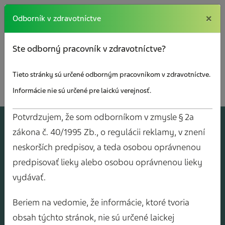
×
×
Odborník v zdravotníctve
Ste odborný pracovník v zdravotníctve?
Tieto stránky sú určené odborným pracovníkom v zdravotníctve.
Informácie nie sú určené pre laickú verejnosť.
Kalendár
Potvrdzujem, že som odborníkom v zmysle § 2a
akcií
zákona č. 40/1995 Zb., o regulácii reklamy, v znení
neskorších predpisov, a teda osobou oprávnenou
predpisovať lieky alebo osobou oprávnenou lieky
vydávať.
Beriem na vedomie, že informácie, ktoré tvoria
obsah týchto stránok, nie sú určené laickej
Mám záujem o o
Mám záujem o bezplatné