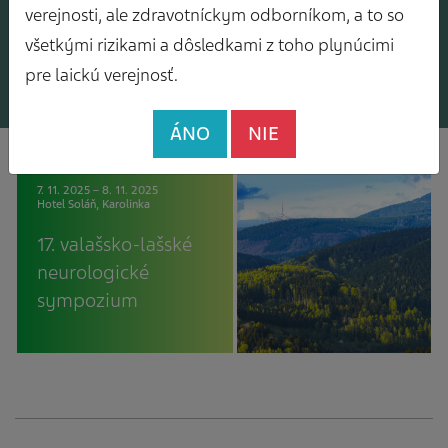
verejnosti, ale zdravotníckym odborníkom, a to so
zasielanie odborného
materiály pre pacientov:
všetkými rizikami a dôsledkami z toho plynúcimi
spravodajcu
Diár pacienta s bolesťami
hlavy
pre laickú verejnosť.
ÁNO
NIE
7. 11. 2025 – 8. 11. 2025
Hotel Soláň, Karolinka
17. valašsko-lašské
neurologické
sympozium